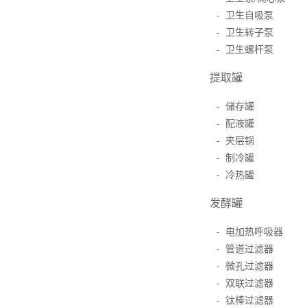
- 卫生自吸泵
- 卫生转子泵
- 卫生螺杆泵
提取罐
- 储存罐
- 配液罐
- 夹层锅
- 制冷罐
- 冷热罐
发酵罐
- 电加热呼吸器
- 管道过滤器
- 微孔过滤器
- 双联过滤器
- 钛棒过滤器